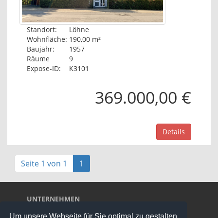
Standort:
Löhne
Wohnfläche:
190,00 m²
Baujahr:
1957
Räume
9
Expose-ID:
K3101
369.000,00 €
Details
Seite 1 von 1
1
UNTERNEHMEN
Über uns
Um unsere Webseite für Sie optimal zu gestalten