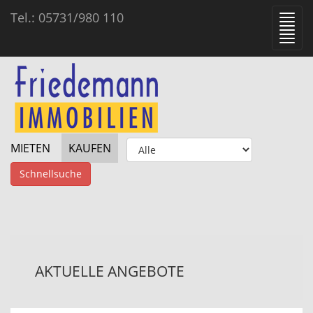
Tel.: 05731/980 110
Toggl
navig
MIETEN
KAUFEN
Schnellsuche
AKTUELLE ANGEBOTE