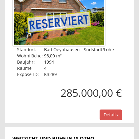
Standort:
Bad Oeynhausen - Südstadt/Lohe
Wohnfläche:
98,00 m²
Baujahr:
1994
Räume
4
Expose-ID:
K3289
285.000,00 €
Details
WEITSICHT UND RUHE IN VLOTHO