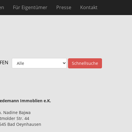
en
Für Eigentümer
Presse
Kontakt
FEN
Schnellsuche
iedemann Immoblien e.K.
h. Nadine Bajwa
tmolder Str. 44
545 Bad Oeynhausen