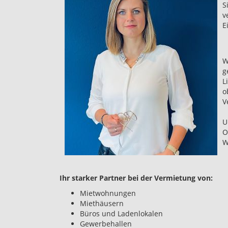
S
v
E
W
g
L
o
V
U
O
W
Ihr starker Partner bei der Vermietung von:
Mietwohnungen
Miethäusern
Büros und Ladenlokalen
Gewerbehallen