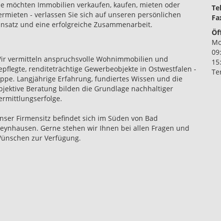
ie möchten Immobilien verkaufen, kaufen, mieten oder
Tel
ermieten - verlassen Sie sich auf unseren persönlichen
Fa
insatz und eine erfolgreiche Zusammenarbeit.
Öf
Mo
09
ir vermitteln anspruchsvolle Wohnimmobilien und
15
epflegte, renditeträchtige Gewerbeobjekte in Ostwestfalen -
Te
ippe. Langjährige Erfahrung, fundiertes Wissen und die
bjektive Beratung bilden die Grundlage nachhaltiger
ermittlungserfolge.
nser Firmensitz befindet sich im Süden von Bad
eynhausen. Gerne stehen wir Ihnen bei allen Fragen und
ünschen zur Verfügung.