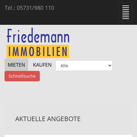
Tel.: 05731/980 110
Toggl
navig
MIETEN
KAUFEN
Schnellsuche
AKTUELLE ANGEBOTE